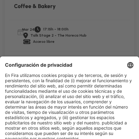
Coffee & Bakery
17:15h - 18:00h
Mar 24
Talk Stage 2 - The Horeca Hub
Acceso libre
Leer más