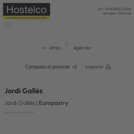
20
-
23 MARZO 2028
Barcelona
-
GRAN VIA
|
Atrás
Agenda
Imprimir
Comparta el ponente
Jordi Gallés
Jordi Gallés |
Europastry