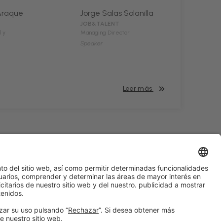
Araque
Jorge Salas Solanilla
JOB&TALENT
d y
Managing Director
Speaker
Leer más
#HOSTELCO2028
en las redes sociales