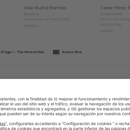
José Muñoz Barrasa
Cesar Pérez 
Muzybar
Vincci Hotels
Responsable de Robótica B2B
Director de calida
sostenibilidad
Speaker
Speaker
 Stage 1 - The Horeca Hub
Acceso libre
lítica de cookies