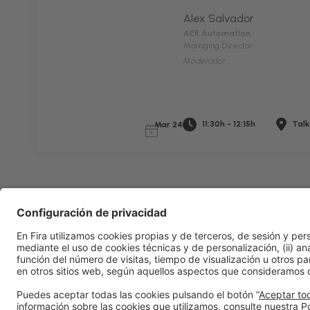
Alex Salvador
AER Automation
Managing Director
Moderador
11:30h - 12:15h
Talk
Mar 24
Información general
Aviso legal
Política de privacidad
Po