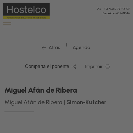
20
-
23 MARZO 2028
Barcelona
-
GRAN VIA
|
Atrás
Agenda
Imprimir
Comparta el ponente
Miguel Afán de Ribera
Miguel Afán de Ribera |
Simon-Kutcher