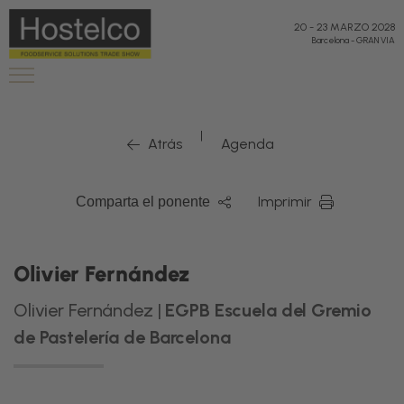
20
-
23 MARZO 2028
Barcelona
-
GRAN VIA
|
Atrás
Agenda
Imprimir
Comparta el ponente
Olivier Fernández
Olivier Fernández |
EGPB Escuela del Gremio
de Pastelería de Barcelona