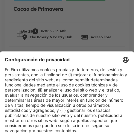
Cacao de Primavera
16:00h - 16:40h
Mié 25
The Bakery & Pastry Hub
Acceso libre
Leer más
Información general
Aviso legal
Política de privacidad
Política de cookies