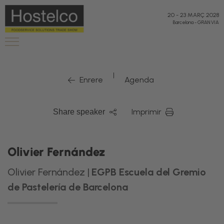
20
-
23 MARÇ 2028
Barcelona
-
GRAN VIA
|
Enrere
Agenda
Imprimir
Share speaker
Olivier Fernández
Olivier Fernández |
EGPB Escuela del Gremio
de Pastelería de Barcelona