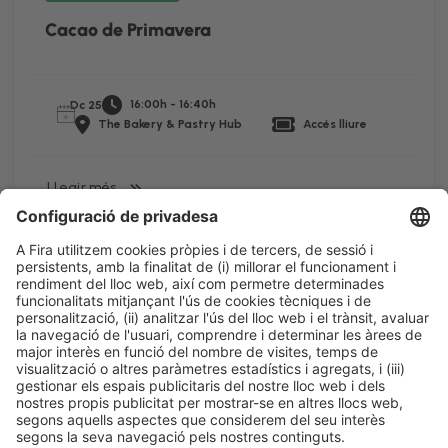
Cacao de Primavera
16:00h - 16:40h
Dc 25
The Bakery & Pastry Hub
Accés lliure
LLegir més
Informació legal
Avís legal
Política de privacitat
Política de cookies