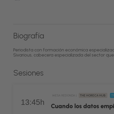
Biografía
Periodista con formación económica especializa
Sivarious, cabecera especializada del sector qu
Sesiones
MESA REDONDA |
THE HORECA HUB
Th
13:45h
Cuando los datos emp