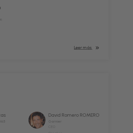
a
as
Leer más
zas
David Romero ROMERO
365
Garnier
CEO