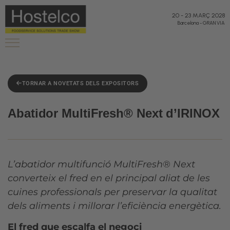
20
-
23 MARÇ 2028
Barcelona
-
GRAN VIA
TORNAR A NOVETATS DELS EXPOSITORS
Abatidor MultiFresh® Next d’IRINOX
L’abatidor multifunció MultiFresh® Next
converteix el fred en el principal aliat de les
cuines professionals per preservar la qualitat
dels aliments i millorar l’eficiència energètica.
El fred que escalfa el negoci