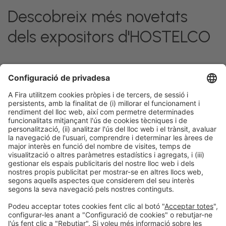
Descobreix més novetats
dels expositors d'HOSTELCO
Facebook
Twitter
LinkedIn
WhatsApp
Email
Print
Informació legal
Avís legal
Política de privacitat
Política de cookies