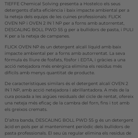
TIEFFE Chemical Solving presenta a Hostelco els seus
detergents d’alta eficiència i baix impacte ambiental per a
la neteja dels equips de les cuines professionals: FLICK
OVEN NP i OVEN 2 IN 1 NP per a forns amb autorrentat,
DESCALING BOLL PWD 55 g per a bullidors de pasta, i PULI
K per a la neteja de campanes.
FLICK OVEN NP és un detergent alcalí líquid amb baix
impacte ambiental per a forns amb autorrentat. La seva
fórmula és lliure de fosfats, fòsfor i EDTA, i gràcies a una
acció netejadora més enèrgica elimina els residus més
difícils amb menys quantitat de producte.
De característiques similars és el detergent alcalí OVEN 2
IN 1 NP, amb acció netejadora i abrillantadora. A més de la
cura posada a les aigües residuals del cicle de rentat, ofereix
una neteja més eficaç de la cambra del forn, fins i tot amb
els greixos cremats.
D’altra banda, DESCALING BOLL PWD 55 g és un detergent
àcid en pols per al manteniment periòdic dels bullidors de
pasta professionals. El seu ús regular elimina els residus de