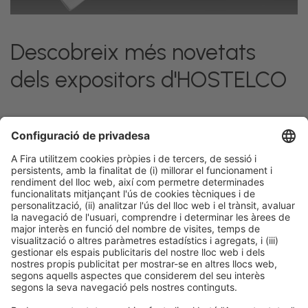
Descobreix més novetats
dels expositors d'HOSTELCO
Facebook
Twitter
LinkedIn
WhatsApp
Email
Print
Informació legal
Avís legal
Política de privacitat
Política de cookies