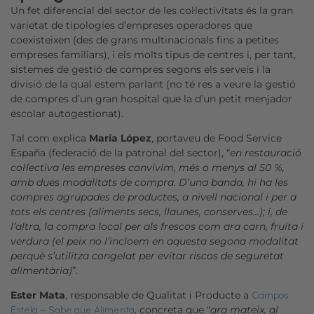
Un fet diferencial del sector de les col·lectivitats és la gran
varietat de tipologies d’empreses operadores que
coexisteixen (des de grans multinacionals fins a petites
empreses familiars), i els molts tipus de centres i, per tant,
sistemes de gestió de compres segons els serveis i la
divisió de la qual estem parlant (no té res a veure la gestió
de compres d’un gran hospital que la d’un petit menjador
escolar autogestionat).
Tal com explica
María López
, portaveu de Food Service
España (federació de la patronal del sector), “
en restauració
col·lectiva les empreses convivim, més o menys al 50 %,
amb dues modalitats de compra.
D’una banda, hi ha les
compres agrupades de productes, a nivell nacional i per a
tots els centres (aliments secs, llaunes, conserves…); i, de
l’altra, la compra local per als frescos com ara carn, fruita i
verdura (el peix no l’incloem en aquesta segona modalitat
perquè s’utilitza congelat per evitar riscos de seguretat
alimentària)
”.
Ester Mata
, responsable de Qualitat i Producte a
Campos
, concreta que “
ara mateix, al
Estela – Sabe que Alimenta