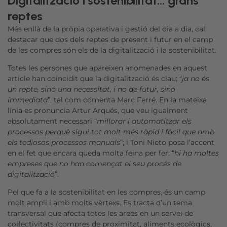
Digitalització i sostenibilitat… grans
reptes
Més enllà de la pròpia operativa i gestió del dia a dia, cal
destacar que dos dels reptes de present i futur en el camp
de les compres són els de la digitalització i la sostenibilitat.
Totes les persones que apareixen anomenades en aquest
article han coincidit que la digitalització és clau; “
ja no és
un repte, sinó una necessitat, i no de futur, sinó
immediata
”, tal com comenta Marc Ferré. En la mateixa
línia es pronuncia Artur Arqués, que veu igualment
absolutament necessari “
millorar i automatitzar els
processos perquè sigui tot molt més ràpid i fàcil que amb
els tediosos processos manuals
”; i Toni Nieto posa l’accent
en el fet que encara queda molta feina per fer: “
hi ha moltes
empreses que no han començat el seu procés de
digitalització
”.
Pel que fa a la sostenibilitat en les compres, és un camp
molt ampli i amb molts vèrtexs. Es tracta d’un tema
transversal que afecta totes les àrees en un servei de
col·lectivitats (compres de proximitat, aliments ecològics,