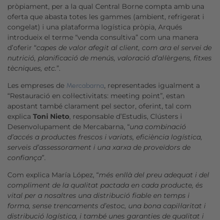
pròpiament, per a la qual Central Borne compta amb una
oferta que abasta totes les gammes (ambient, refrigerat i
congelat) i una plataforma logística pròpia, Arqués
introdueix el terme “venda consultiva” com una manera
d’oferir “
capes de valor afegit al client, com ara el servei de
nutrició, planificació de menús, valoració d’al·lèrgens, fitxes
tècniques, etc.
”.
Les empreses de
, representades igualment a
Mercabarna
“Restauració en col·lectivitats: meeting point”, estan
apostant també clarament pel sector, oferint, tal com
explica
Toni Nieto
, responsable d’Estudis, Clústers i
Desenvolupament de Mercabarna, “
una combinació
d’accés a productes frescos i variats, eficiència logística,
serveis d’assessorament i una xarxa de proveïdors de
confiança
”.
Com explica María López, “
més enllà del preu adequat i del
compliment de la qualitat pactada en cada producte, és
vital per a nosaltres una distribució fiable en temps i
forma, sense trencaments d’estoc, una bona capil·laritat i
distribució logística, i també unes garanties de qualitat i