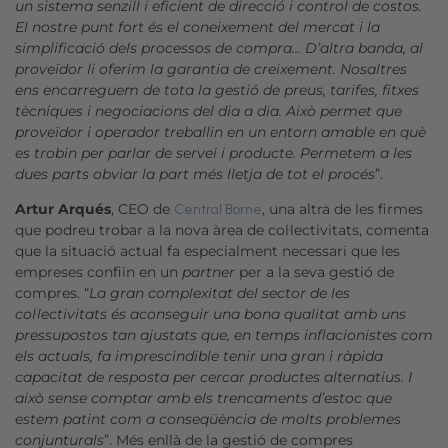
un sistema senzill i eficient de direcció i control de costos.
El nostre punt fort és el coneixement del mercat i la
simplificació dels processos de compra… D’altra banda, al
proveïdor li oferim la garantia de creixement. Nosaltres
ens encarreguem de tota la gestió de preus, tarifes, fitxes
tècniques i negociacions del dia a dia. Això permet que
proveïdor i operador treballin en un entorn amable en què
es trobin per parlar de servei i producte. Permetem a les
dues parts obviar la part més lletja de tot el procés
”.
Artur Arqués
, CEO de
, una altra de les firmes
Central Borne
que podreu trobar a la nova àrea de col·lectivitats, comenta
que la situació actual fa especialment necessari que les
empreses confiïn en un
partner
per a la seva gestió de
compres. “
La gran complexitat del sector de les
col·lectivitats és aconseguir una bona qualitat amb uns
pressupostos tan ajustats que, en temps inflacionistes com
els actuals, fa imprescindible tenir una gran i ràpida
capacitat de resposta per cercar productes alternatius. I
això sense comptar amb els trencaments d’estoc que
estem patint com a conseqüència de molts problemes
conjunturals
”. Més enllà de la gestió de compres