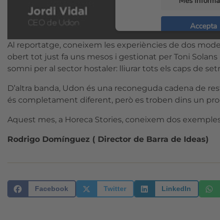
Més Informa
Accepta
Usercent
powered by
Al reportatge, coneixem les experiències de dos mode
Management P
obert tot just fa uns mesos i gestionat per Toni Solans 
somni per al sector hostaler: lliurar tots els caps de se
D’altra banda, Udon és una reconeguda cadena de resta
és completament diferent, però es troben dins un procés
Aquest mes, a Horeca Stories, coneixem dos exemples 
Rodrigo Domínguez ( Director de Barra de Ideas)
Facebook
Twitter
LinkedIn