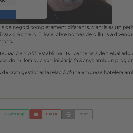
ció
rics Consent
ls de negoci completament diferents. Mantis és un peti
latform
i David Romero. El local obre només de dilluns a divendres
tmana.
uració amb 75 establiments i centenars de treballadors
 de millora que van iniciar ja fa 3 anys amb un programa s
de com gestionar la relació d’una empresa hotelera am
WhatsApp
Email
Print