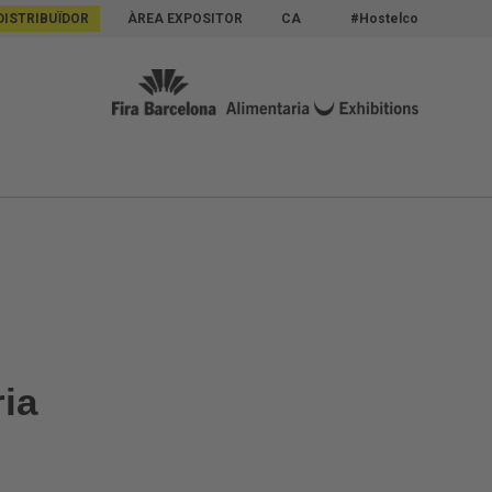
DISTRIBUÏDOR
ÀREA EXPOSITOR
CA
#Hostelco
ria