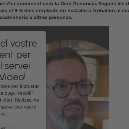
que s’ha anomenat com la Gran Renúncia. Segons les d
sols el 9 % dels empleats en hostaleria treballen al se
recomanaria a altres persones.
el vostre
ent per
l servei
Video!
rcers per incrustar
e pugui recollir
ivitat. Reviseu-ne
l servei per veure
deo.