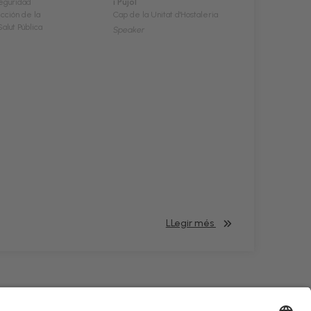
eguridad
i Pujol
cción de la
Cap de la Unitat d'Hostaleria
alut Pública
Speaker
LLegir més