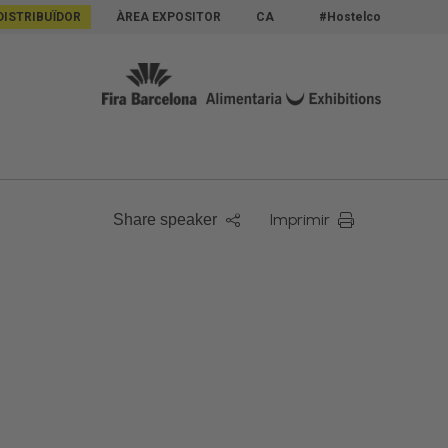
DISTRIBUÏDOR
ÀREA EXPOSITOR
CA
#Hostelco
Imprimir
Share speaker