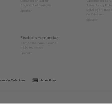
Consultora en Qualitat i
Subdirectora de S
Seguretat Alimentària.
Alimentaria y Prote
Salud. Agència de S
Speaker
de Catalunya.
Speaker
Elisabeth Hernández
Compass Group España
HSEQ technician
Speaker
ración Colectiva
Accés lliure