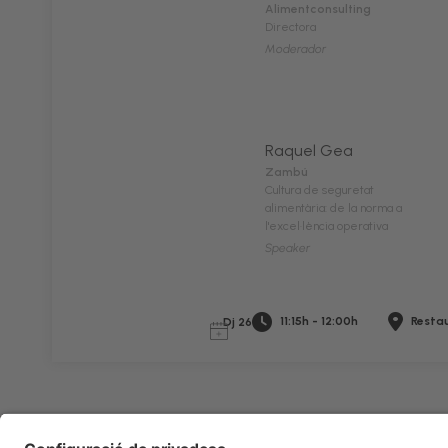
Alimentconsulting
Directora
Moderador
Raquel Gea
Zambú
Cultura de seguretat
alimentària: de la norma a
l'excel·lència operativa
Speaker
11:15h - 12:00h
Restau
Dj 26