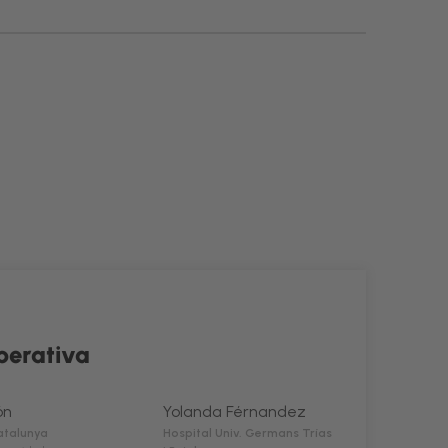
operativa
ón
Yolanda Férnandez
atalunya
Hospital Univ. Germans Trías