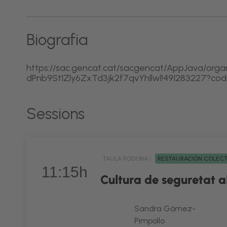
Biografia
https://sac.gencat.cat/sacgencat/AppJava/orga
dPnb9St1Zly6ZxTd3jk2f7qvYhllwl!491283227?cod
Sessions
TAULA RODONA |
RESTAURACIÓN COLEC
11:15h
Cultura de seguretat a
Sandra Gómez-
Pimpollo