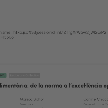
nisme_fitxa.jsp%3Bjsessionid=n17ZTrgXrWGR2ljW12Q1P2
i=13566
TIVA
Restauració Col·lectiva
limentària: de la norma a l’excel·lència 
Mònica Saltor
Carme Chac
Freelance
Generalitat de C