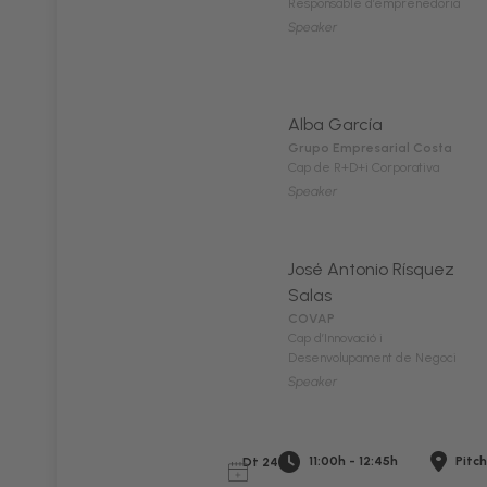
Responsable d’emprenedoria
Speaker
Alba García
Grupo Empresarial Costa
Cap de R+D+i Corporativa
Speaker
José Antonio Rísquez
Salas
COVAP
Cap d’Innovació i
Desenvolupament de Negoci
Speaker
11:00h - 12:45h
Pitch
Dt 24