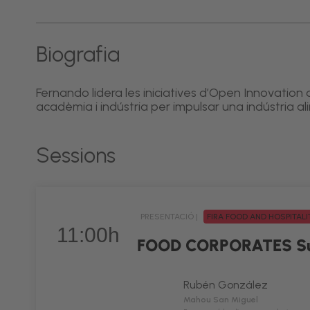
Biografia
Fernando lidera les iniciatives d’Open Innovation 
acadèmia i indústria per impulsar una indústria a
Sessions
PRESENTACIÓ |
FIRA FOOD AND HOSPITAL
11:00h
FOOD CORPORATES S
Rubén González
Mahou San Miguel