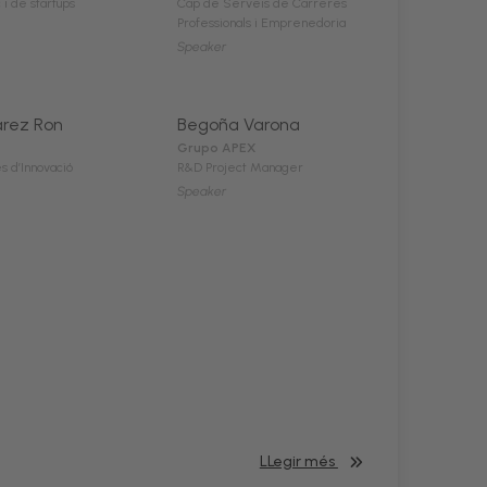
 i de startups
Cap de Serveis de Carreres
Professionals i Emprenedoria
Speaker
arez Ron
Begoña Varona
Grupo APEX
s d’Innovació
R&D Project Manager
Speaker
LLegir més