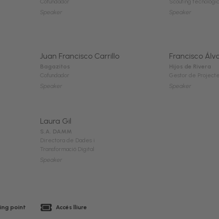
Cofundador
Scouting tecnològic
Speaker
Speaker
Juan Francisco Carrillo
Francisco Álv
Bagazitos
Hijos de Rivera
Cofundador
Gestor de Projecte
Speaker
Speaker
Laura Gil
S.A. DAMM
Directora de Dades i
Transformació Digital
Speaker
ing point
Accés lliure