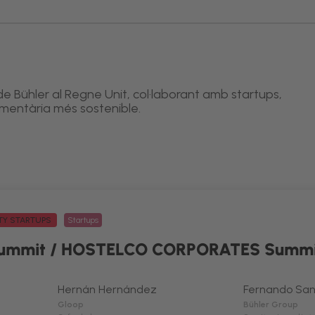
de Bühler al Regne Unit, col·laborant amb startups,
limentària més sostenible.
ITY STARTUPS
Startups
ummit / HOSTELCO CORPORATES Summi
Hernán Hernández
Fernando San
Gloop
Bühler Group