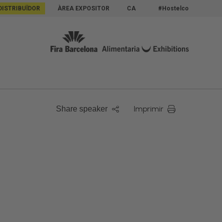
DISTRIBUÏDOR
ÀREA EXPOSITOR
CA
#Hostelco
Imprimir
Share speaker