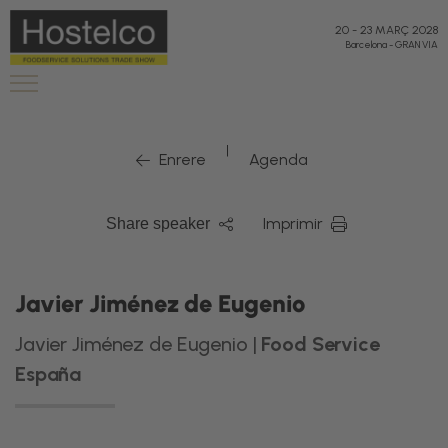
20
-
23 MARÇ 2028
Barcelona
-
GRAN VIA
|
Enrere
Agenda
Imprimir
Share speaker
Javier Jiménez de Eugenio
Javier Jiménez de Eugenio |
Food Service
España