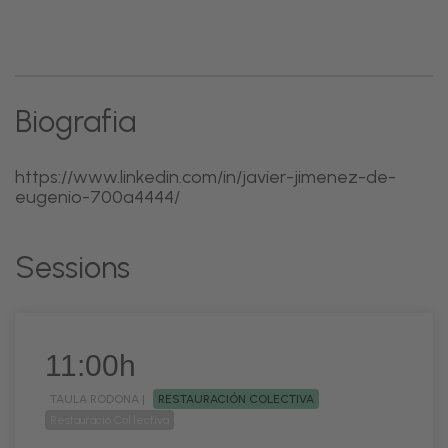
Biografia
https://www.linkedin.com/in/javier-jimenez-de-
eugenio-700a4444/
Sessions
11:00h
TAULA RODONA |
RESTAURACIÓN COLECTIVA
Restauració Col·lectiva