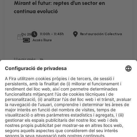
Mirant el futur: reptes d’un sector en
continua evolució
11:00h - 11:45h
Restauración Colectiva
Dc 25
Accés lliure
LLegir més