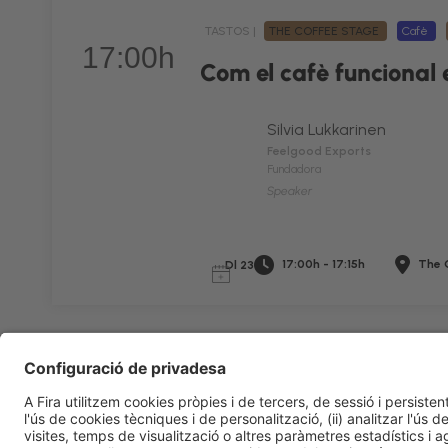
TASTOS |
THE COFFEE STAGE
Cafè
17:00h
Com el cafè funcional 
Silvia Lukkarinen
Feelgood Exports
Fundadora
Speaker
17:00h - 17:15h
The 
Dl 23