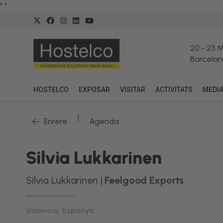
"
"
20
-
23 
Barcelon
HOSTELCO
EXPOSAR
VISITAR
ACTIVITATS
MEDI
|
Enrere
Agenda
Silvia Lukkarinen
Silvia Lukkarinen |
Feelgood Exports
Valencia, Espanya