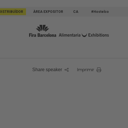
DISTRIBUÏDOR
ÀREA EXPOSITOR
CA
#Hostelco
Imprimir
Share speaker