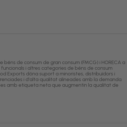
nt de béns de consum de gran consum (FMCG) i HORECA a
funcionals i altres categories de béns de consum
ood Exports dóna suport a minoristes, distribuïdors i
nciades i d'alta qualitat alineades amb la demanda
les amb etiqueta neta que augmentin la qualitat de