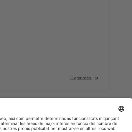
LLegir més
#HOSTELCO2028
a les xarxes socials