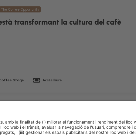
The Coffee Opportunity
està transformant la cultura del cafè
Coffee Stage
Accés lliure