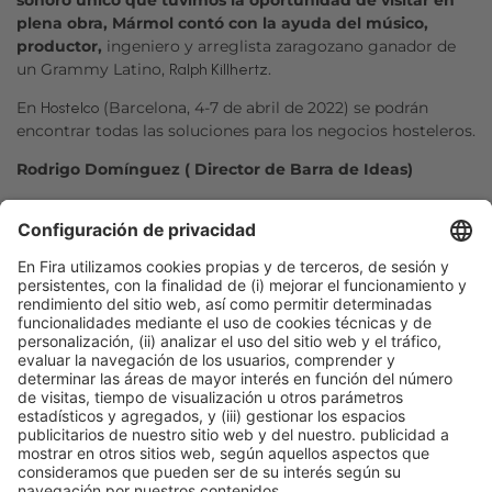
sonoro único que tuvimos la oportunidad de visitar en
plena obra, Mármol contó con la ayuda del músico,
productor,
ingeniero y arreglista zaragozano ganador de
un Grammy Latino,
.
Ralph Killhertz
En
(Barcelona, 4-7 de abril de 2022) se podrán
Hostelco
encontrar todas las soluciones para los negocios hosteleros.
Rodrigo Domínguez ( Director de Barra de Ideas)
Facebook
Twitter
LinkedIn
WhatsApp
Email
Print