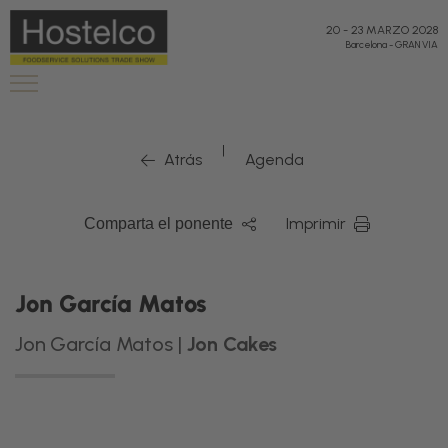
20
-
23 MARZO 2028
Barcelona
-
GRAN VIA
|
Atrás
Agenda
Imprimir
Comparta el ponente
Jon García Matos
Jon García Matos |
Jon Cakes