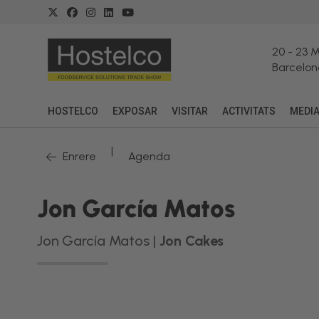
20
-
23 
Barcelon
HOSTELCO
EXPOSAR
VISITAR
ACTIVITATS
MEDI
|
Enrere
Agenda
Jon García Matos
Jon García Matos |
Jon Cakes