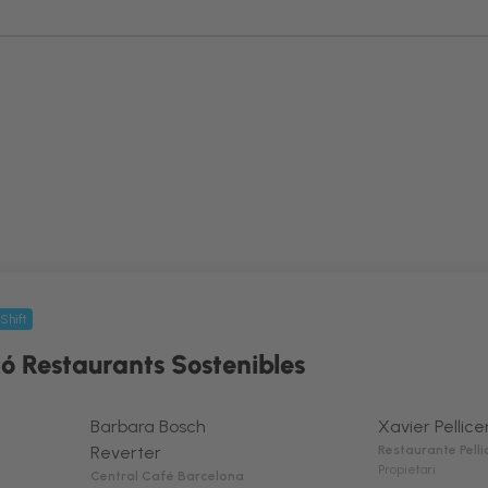
Shift
ió Restaurants Sostenibles
Barbara Bosch
Xavier Pellice
Reverter
Restaurante Pelli
Propietari
Central Café Barcelona