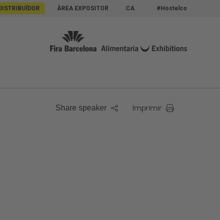
DISTRIBUÏDOR
ÀREA EXPOSITOR
CA
#Hostelco
Imprimir
Share speaker