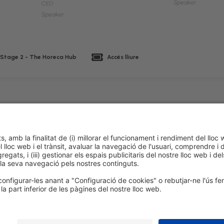
Speaker
CEO
Speaker
 Stage 2 - The Horeca Hub
Accés lliure
 de cookies