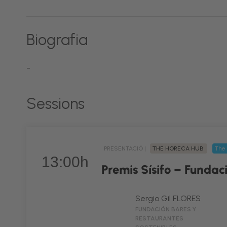
Biografia
-
Sessions
PRESENTACIÓ |
THE HORECA HUB
The 
13:00h
Premis Sísifo – Fundac
Sergio Gil FLORES
FUNDACIÓN BARES Y
RESTAURANTES