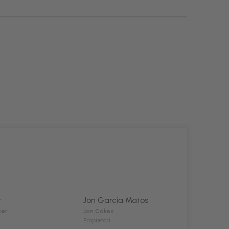
r
Jon García Matos
cer
Jon Cakes
Propietari