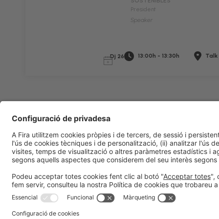
SOSTENIBLES
President
Speaker
13:00h - 13:30h
Talk
Dj 26
Informació legal
Avís legal
Política de privacitat
Política