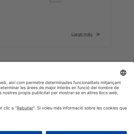
Speaker
LLegir més
#HOSTELCO2028
a les xarxes socials