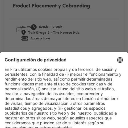
Product Placement y Cobranding
16:15h - 17:00h
Mié 25
Talk Stage 2 - The Horeca Hub
Acceso libre
Leer más