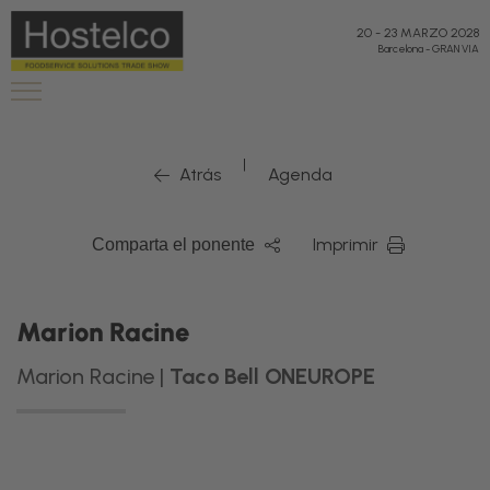
20
-
23 MARZO 2028
Barcelona
-
GRAN VIA
|
Atrás
Agenda
Imprimir
Comparta el ponente
Marion Racine
Marion Racine |
Taco Bell ONEUROPE