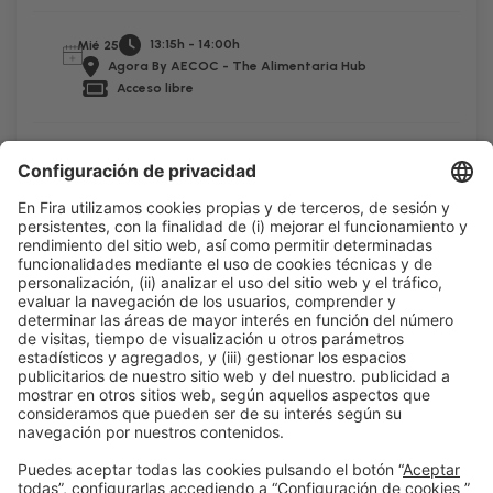
13:15h - 14:00h
Mié 25
Agora By AECOC - The Alimentaria Hub
Acceso libre
Leer más
Información general
Aviso legal
Política de privacidad
Política de cookies