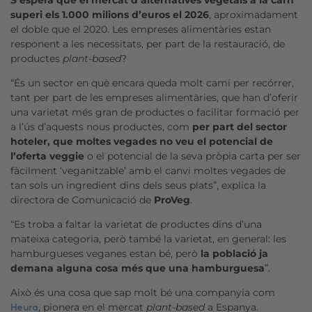
superi els 1.000 milions d’euros el 2026
, aproximadament
el doble que el 2020. Les empreses alimentàries estan
responent a les necessitats, per part de la restauració, de
productes
plant-based
?
“És un sector en què encara queda molt camí per recórrer,
tant per part de les empreses alimentàries, que han d’oferir
una varietat més gran de productes o facilitar formació per
a l’ús d’aquests nous productes, com
per part del sector
hoteler, que moltes vegades no veu el potencial de
l’oferta veggie
o el potencial de la seva pròpia carta per ser
fàcilment ‘veganitzable’ amb el canvi moltes vegades de
tan sols un ingredient dins dels seus plats”, explica la
directora de Comunicació de
ProVeg
.
“Es troba a faltar la varietat de productes dins d’una
mateixa categoria, però també la varietat, en general: les
hamburgueses veganes estan bé, però
la població ja
demana alguna cosa més que una hamburguesa
”.
Això és una cosa que sap molt bé una companyia com
, pionera en el mercat
plant-based
a Espanya.
Heura