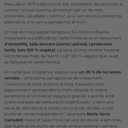
Nascuda el 2017 a Barcelona “per empoderar les persones a
canviar l’actual sistema alimentari per un de més
sostenible, saludable i nutritiu”, avui ven els seus productes
alternatius a la carn a gairebé tot el món.
El mes de maig passat recaptava 3,4 milions d’euros
mitjançant crowdfunding, i està immersa en el llançament
d’embotits, talls sencers (carns i peixos) i productes
lactis, tots 100 % vegetal
. La seva última novetat ha estat
les rodanxes fines de “pernil cuit” 100 % vegetal que, aviat,
es llançaran al canal Horeca.
Un canal que, a Espanya, suposa avui
un 25 % de les seves
vendes
, i amb bones perspectives de creixement.
“L’evolució és molt positiva al llarg d’aquests anys,
especialment postpandèmia; hem ampliat la nostra
penetració en el mercat espanyol gràcies a acords amb
grans marques de restauració organitzada i creant una
xarxa de distribució a escala nacional per arribar a més
punts de venda independents”, assenyala
Núria Serra
Canadell
, Head of Sales Food Service de Heura. «Hem més
que duplicat els punts de venda amb presència i, sempre