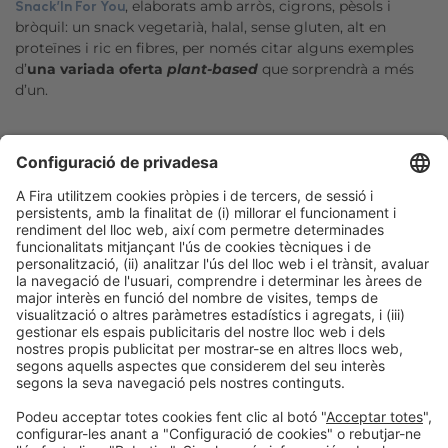
, elaborats amb arròs, cigrons, pèsols i
Snack’In For You
bròquil: un snack vegetarià, halal, sense gluten, alt en
proteïnes i ric en fibres, per només citar alguns exemples
d’
una variada oferta
plant-based
que sorprendrà a més
d’un.
Facebook
Twitter
LinkedIn
WhatsApp
Email
Print
Informació legal
Avís legal
Política de privacitat
Política de cookies