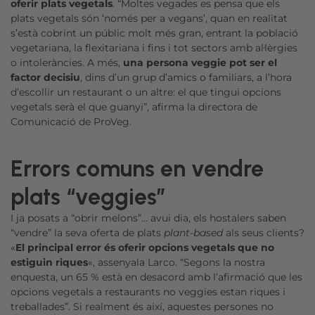
oferir plats vegetals
. “Moltes vegades es pensa que els
plats vegetals són ‘només per a vegans’, quan en realitat
s’està cobrint un públic molt més gran, entrant la població
vegetariana, la flexitariana i fins i tot sectors amb al·lèrgies
o intoleràncies. A més,
una persona veggie pot ser el
factor decisiu
, dins d’un grup d’amics o familiars, a l’hora
d’escollir un restaurant o un altre: el que tingui opcions
vegetals serà el que guanyi”, afirma la directora de
Comunicació de ProVeg.
Errors comuns en vendre
plats “veggies”
I ja posats a “obrir melons”… avui dia, els hostalers saben
“vendre” la seva oferta de plats
plant-based
als seus clients?
«
El principal error és oferir opcions vegetals que no
estiguin riques
«, assenyala Larco. “Segons la nostra
enquesta, un 65 % està en desacord amb l’afirmació que les
opcions vegetals a restaurants no veggies estan riques i
treballades”. Si realment és així, aquestes persones no