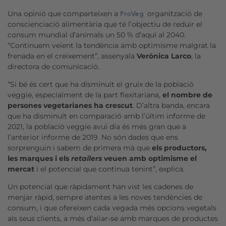
Una opinió que comparteixen a
organització de
ProVeg
conscienciació alimentària que té l’objectiu de reduir el
consum mundial d’animals un 50 % d’aquí al 2040.
“Continuem veient la tendència amb optimisme malgrat la
frenada en el creixement”, assenyala
Verónica Larco
, la
directora de comunicació.
“Si bé és cert que ha disminuït el gruix de la població
veggie, especialment de la part flexitariana,
el nombre de
persones vegetarianes ha crescut
. D’altra banda, encara
que ha disminuït en comparació amb l’últim informe de
2021, la població veggie avui dia és més gran que a
l’anterior informe de 2019. No són dades que ens
sorprenguin i sabem de primera mà que
els productors,
les marques i els
retailers
veuen amb optimisme el
mercat
i el potencial que continua tenint”, explica.
Un potencial que ràpidament han vist les cadenes de
menjar ràpid, sempre atentes a les noves tendències de
consum, i que ofereixen cada vegada més opcions vegetals
als seus clients, a més d’aliar-se amb marques de productes