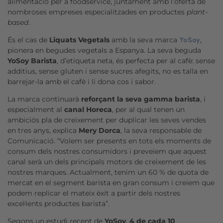
alimentació per a foodservice, juntament amb l’oferta de
nombroses empreses especialitzades en productes
plant-
based
.
És el cas de
Liquats Vegetals
amb la seva marca
,
YoSoy
pionera en begudes vegetals a Espanya. La seva beguda
YoSoy Barista
, d’etiqueta neta, és perfecta per al cafè: sense
additius, sense gluten i sense sucres afegits, no es talla en
barrejar-la amb el cafè i li dona cos i sabor.
La marca continuarà
reforçant la seva gamma barista
, i
especialment al
canal Horeca
, per al qual tenen un
ambiciós pla de creixement per duplicar les seves vendes
en tres anys, explica
Mery Dorca
, la seva responsable de
Comunicació. “Volem ser presents en tots els moments de
consum dels nostres consumidors i preveiem que aquest
canal serà un dels principals motors de creixement de les
nostres marques. Actualment, tenim un 60 % de quota de
mercat en el segment barista en gran consum i creiem que
podem replicar el mateix èxit a partir dels nostres
excel·lents productes barista”.
Segons un estudi recent de
YoSoy
,
4 de cada 10