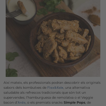
Així mateix, els professionals podran descobrir els originals
sabors dels kombutxes de
, una alternativa
Flax&Kale
saludable als refrescos tradicionals que són tot un
supervendes; l’hamburguesa de remolatxa o el Veggie
bacon d’
, o els premiats snacks
Simple Pops
, de
Ardo