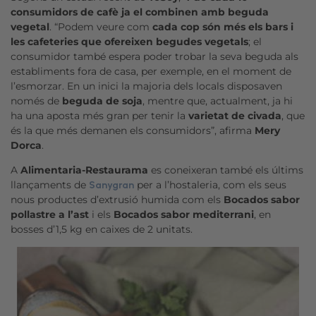
consumidors de cafè ja el combinen amb beguda
vegetal
. “Podem veure com
cada cop són més els bars i
les cafeteries que ofereixen begudes vegetals
; el
consumidor també espera poder trobar la seva beguda als
establiments fora de casa, per exemple, en el moment de
l’esmorzar. En un inici la majoria dels locals disposaven
només de
beguda de soja
, mentre que, actualment, ja hi
ha una aposta més gran per tenir la
varietat de civada
, que
és la que més demanen els consumidors”, afirma
Mery
Dorca
.
A
Alimentaria-Restaurama
es coneixeran també els últims
llançaments de
per a l’hostaleria, com els seus
Sanygran
nous productes d’extrusió humida com els
Bocados sabor
pollastre a l’ast
i els
Bocados sabor mediterrani
, en
bosses d’1,5 kg en caixes de 2 unitats.