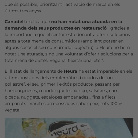
que és possible, prioritzant l’activació de marca en els
últims tres anys».
Canadell
explica que
no han notat una aturada en la
demanda dels seus productes en restauració
: “gràcies a
la importància que el sector està donant a oferir solucions
aptes a tota mena de consumidors (ampliant potser en
alguns casos el seu consumidor objectiu), a Heura no hem
notat una aturada, sinó una voluntat d’oferir solucions per a
tota mena de dietes: vegana, flexitariana, etc.”.
El llistat de llançaments de
Heura
ha estat imparable en els
últims anys: des dels emblemàtics bocados de “no
pollastre”, el seu primer i exitós producte, passant per
hamburgueses, mandonguilles, xoriço, salsitxes, carn
picada, nuggets, escalopes empanades… fins a filets
empanats i varetes arrebossades sabor peix, tots 100 %
vegetal.