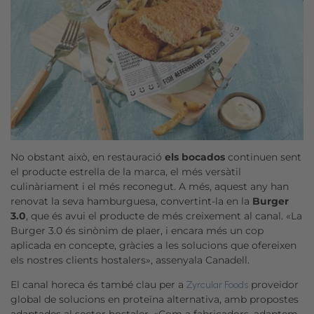
No obstant això, en restauració
els bocados
continuen sent
el producte estrella de la marca, el més versàtil
culinàriament i el més reconegut. A més, aquest any han
renovat la seva hamburguesa, convertint-la en la
Burger
3.0
, que és avui el producte de més creixement al canal. «La
Burger 3.0 és sinònim de plaer, i encara més un cop
aplicada en concepte, gràcies a les solucions que ofereixen
els nostres clients hostalers», assenyala Canadell.
El canal
horeca
és també clau per a
proveïdor
Zyrcular
Foods
global de solucions en proteïna alternativa, amb propostes
adaptades al sector hostaler. «Com a fabricadors, adaptem