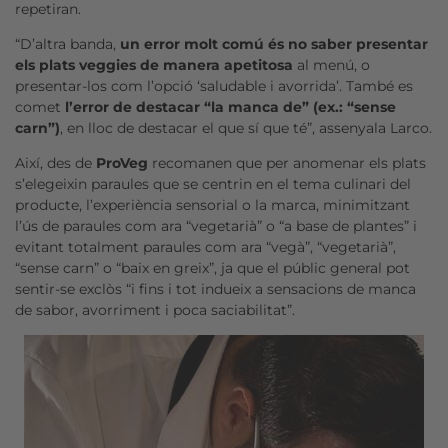
repetiran.
“D’altra banda,
un error molt comú és no saber presentar
els plats veggies de manera apetitosa
al menú, o
presentar-los com l’opció ‘saludable i avorrida’. També es
comet
l’error de destacar “la manca de” (ex.:
“sense
carn”)
, en lloc de destacar el que sí que té”, assenyala Larco.
Així, des de
ProVeg
recomanen que per anomenar els plats
s’elegeixin paraules que se centrin en el tema culinari del
producte, l’experiència sensorial o la marca, minimitzant
l’ús de paraules com ara “vegetarià” o “a base de plantes” i
evitant totalment paraules com ara “vegà”, “vegetarià”,
“sense carn” o “baix en greix”, ja que el públic general pot
sentir-se exclòs “i fins i tot indueix a sensacions de manca
de sabor, avorriment i poca saciabilitat”.