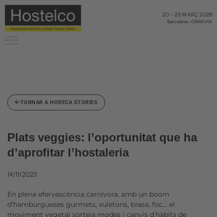
20
-
23 MARÇ 2028
Barcelona
-
GRAN VIA
TORNAR A HORECA STORIES
Plats veggies: l’oportunitat que ha
d’aprofitar l’hostaleria
14/11/2023
En plena efervescència carnívora, amb un boom
d’hamburgueses gurmets, xuletons, brasa, foc… el
moviment vegetal sorteja modes i canvis d’hàbits de