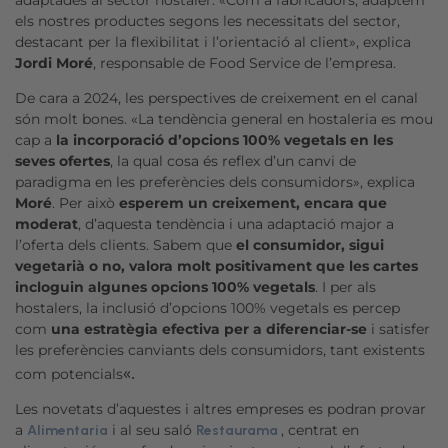
els nostres productes segons les necessitats del sector,
destacant per la flexibilitat i l’orientació al client», explica
Jordi
Moré
, responsable de
Food
Service
de l’empresa.
De cara a 2024, les perspectives de creixement en el canal
són molt bones. «La tendència general en hostaleria es mou
cap a
la incorporació d’opcions 100% vegetals en les
seves ofertes
, la qual cosa és reflex d’un canvi de
paradigma en les preferències dels consumidors», explica
Moré
. Per això
esperem un creixement, encara que
moderat
, d’aquesta tendència i una adaptació major a
l’oferta dels clients. Sabem que
el consumidor, sigui
vegetarià o no, valora molt positivament que les cartes
incloguin algunes opcions 100% vegetals
. I per als
hostalers, la inclusió d’opcions 100% vegetals es percep
com
una estratègia efectiva per a diferenciar-se
i satisfer
les preferències canviants dels consumidors, tant existents
«.
com potencials
Les novetats d’aquestes i altres empreses es podran provar
a
i al seu saló
, centrat en
Alimentaria
Restaurama