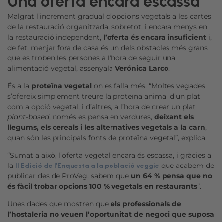
Una oferta encara escassa
Malgrat l’increment gradual d’opcions vegetals a les cartes
de la restauració organitzada, sobretot, i encara menys en
la restauració independent,
l’oferta és encara insuficient
i,
de fet, menjar fora de casa és un dels obstacles més grans
que es troben les persones a l’hora de seguir una
alimentació vegetal, assenyala
Verónica Larco
.
És a la
proteïna vegetal
on es falla més. “Moltes vegades
s’ofereix simplement treure la proteïna animal d’un plat
com a opció vegetal, i d’altres, a l’hora de crear un plat
plant-based
, només es pensa en verdures,
deixant els
llegums, els cereals i les alternatives vegetals a la carn
,
quan són les principals fonts de proteïna vegetal”, explica.
“Sumat a això, l’oferta vegetal encara és escassa, i gràcies a
la
que acabem de
II Edició de l’Enquesta a la població veggie
publicar des de ProVeg, sabem que
un 64 % pensa que no
és fàcil trobar opcions 100 % vegetals en restaurants
”.
Unes dades que mostren que
els professionals de
l’hostaleria no veuen l’oportunitat de negoci que suposa