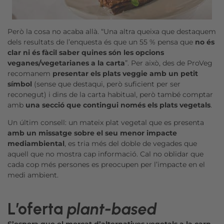
Però la cosa no acaba allà. “Una altra queixa que destaquem
dels resultats de l’enquesta és que un 55 % pensa que
no és
clar ni és fàcil saber quines són les opcions
veganes/vegetarianes a la carta
”. Per això, des de ProVeg
recomanem
presentar els plats veggie amb un petit
símbol
(sense que destaqui, però suficient per ser
reconegut) i dins de la carta habitual, però també comptar
amb
una secció que contingui només els plats vegetals
.
Un últim consell: un mateix plat vegetal que es presenta
amb un missatge sobre el seu menor impacte
mediambiental
, es tria més del doble de vegades que
aquell que no mostra cap informació. Cal no oblidar que
cada cop més persones es preocupen per l’impacte en el
medi ambient.
L’oferta
plant-based
S’espera que el mercat d’alternatives vegetals a la carn