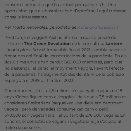
consum i demostra que ha arribat per quedar-s’hi. Una
oportunitat que els hostalers han d’aprofitar, i aquí trobaran
consells interessants…
Per Marta Renovales, periodista de
Profesionalhoreca.com
Perd força el veggie? Així ho afirma la quarta edició de
l’informe
The Green Revolution
de la consultora
Lantern
:
l’onada
plant-based
, imparable fins al 2021, sembla haver-se
frenat des del final de les restriccions de la pandèmia. En els
dos últims anys s’han perdut 600.000 membres, però que
no s’estengui el pànic: el moviment
veggie
, llevant l’efecte
de la pandèmia, ha augmentat des del 9,9 % de la població
espanyola el 2019 a l’11,4 % el 2023.
Concretament, fins a 4,5 milions d’espanyols majors de 18
anys s’identifiquen com a ‘veggies’, dels quals 3,5 milions es
consideren flexitarians (segueixen una dieta eminentment
vegetal, però de vegades consumeixen carn o peix);
670.000 són vegetarians; i al voltant de 276.000, vegans. En
concret, el col·lectiu de vegans i vegetarians ja s’acosta al
milió de persones.