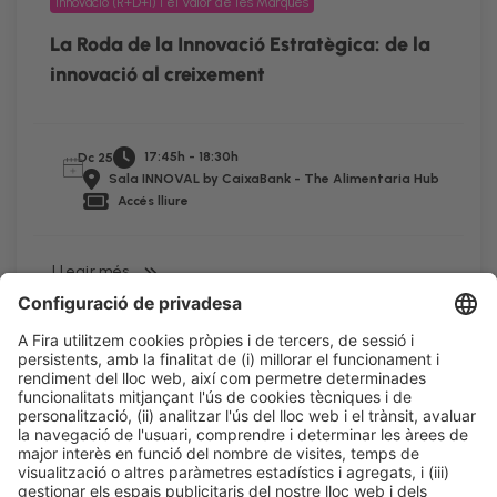
Innovació (R+D+i) i el Valor de les Marques
La Roda de la Innovació Estratègica: de la
innovació al creixement
17:45h - 18:30h
Dc 25
Sala INNOVAL by CaixaBank - The Alimentaria Hub
Accés lliure
LLegir més