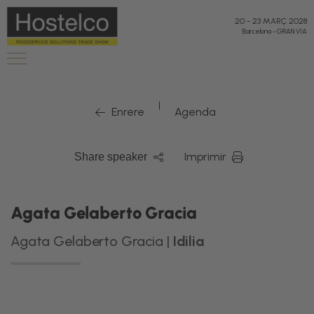
20
-
23 MARÇ 2028
Barcelona
-
GRAN VIA
|
Enrere
Agenda
Imprimir
Share speaker
Agata Gelaberto Gracia
Agata Gelaberto Gracia |
Idilia