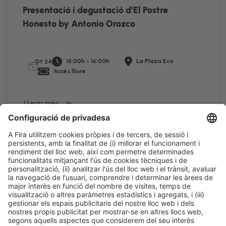
Presentació i degustació d’El Postre
Honesto by Antonio Orozco
15:00h - 16:00h
La Plaza Eco
Dt 24
Accés lliure
LLegir més