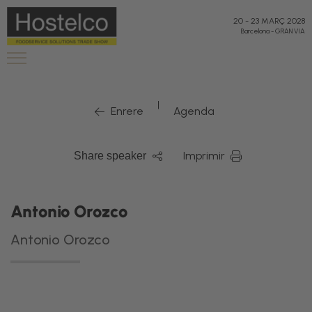
20
-
23 MARÇ 2028
Barcelona
-
GRAN VIA
|
Enrere
Agenda
Imprimir
Share speaker
Antonio Orozco
Antonio Orozco