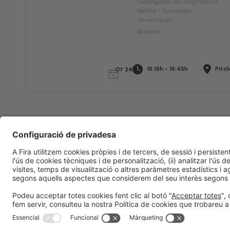
Investigador del Programa de
Qualitat i Tecnologia
Alimentàries
Speaker
15:15h - 15:45h
Pitch
Dt 24
Informació legal
Avís legal
Política de privacitat
Política