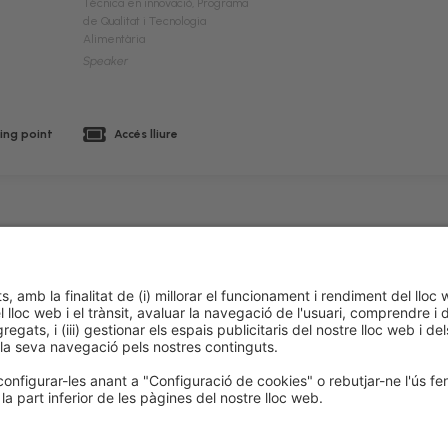
Tècnica en innovació, Programa
de Qualitat i Tecnologia
Alimentària
Speaker
ing point
Accés lliure
 de cookies