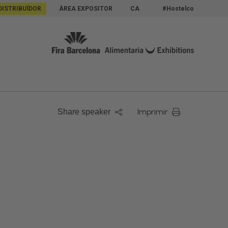
DISTRIBUÏDOR
ÀREA EXPOSITOR
CA
#Hostelco
Imprimir
Share speaker