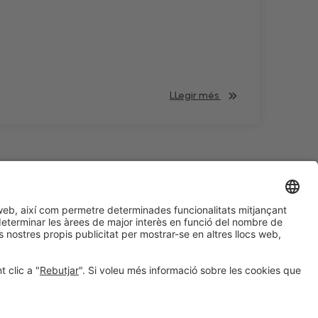
LLegir més
#HOSTELCO2028
a les xarxes socials