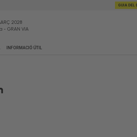
GUIA DEL 
MARÇ 2028
a
-
GRAN VIA
A
INFORMACIÓ ÚTIL
n