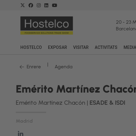
20
-
23 
Barcelon
HOSTELCO
EXPOSAR
VISITAR
ACTIVITATS
MEDI
|
Enrere
Agenda
Emérito Martínez Chacó
Emérito Martínez Chacón |
ESADE & ISDI
Madrid