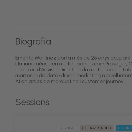
Biografia
Emérito Martínez porta més de 25 anys ocupant po
Llatinoamèrica en multinacionals com Prosegur, 
el càrrec d’Advisor Director a la multinacional ita
martech i de data-driven marketing a nivell inter
AI en àrees de màrqueting i customer journey.
Sessions
KEYNOTE |
THE HORECA HUB
The Shift