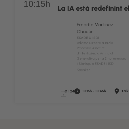
10:15h
La IA està redefinint e
Emérito Martínez
Chacón
ESADE & ISDI
Advisor Directe a Jalala i
Professor Associat
d’Intel·ligència Artificial
Generativa per a Emprenedors
i Startups a ESADE i ISDI
Speaker
10:15h - 10:45h
Talk
Dt 24