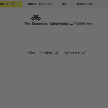
DISTRIBUÏDOR
ÀREA EXPOSITOR
CA
#Hostelco
Imprimir
Share speaker