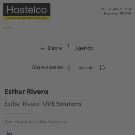
20
-
23 MARÇ 2028
Barcelona
-
GRAN VIA
|
Enrere
Agenda
Imprimir
Share speaker
Esther Rivera
Esther Rivera |
UVE Solutions
Sant Cugat del Vallés, Espanya