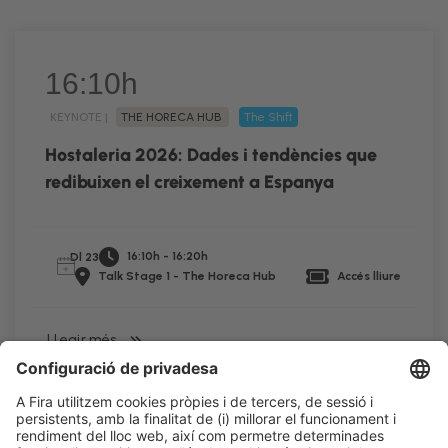
16:10h
KEYNOTE |
THE HORECA HUB
The Shift
Hostaleria 2026: Dades i tendències que
redibuixen el creixement a Espanya
16:10h - 16:20h
Dl 23
Talk Stage 1 - The Horeca Hub
Accés lliure
LLegir més