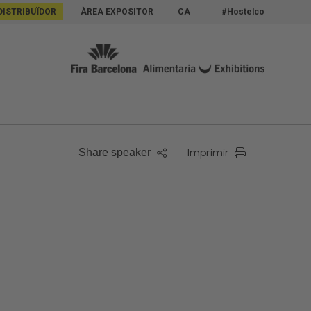
DISTRIBUÏDOR
ÀREA EXPOSITOR
CA
#Hostelco
Imprimir
Share speaker