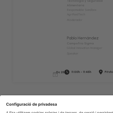
Tecnología y Seguridad
Alimentaria
Responsable Sandbox
AgriFoodTech
Moderador
Pablo Hernández
Campofrío Sigma
Global Innovation Manager
Speaker
11:00h - 11:45h
Pitch
Dc 25