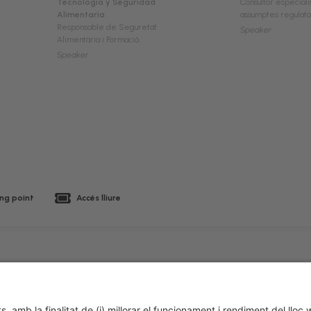
Tecnología y Seguridad
Consultor especiali
Alimentaria
assumptes regulato
Responsable de Seguretat
Speaker
Alimentària i Formació.
Speaker
ing point
Accés lliure