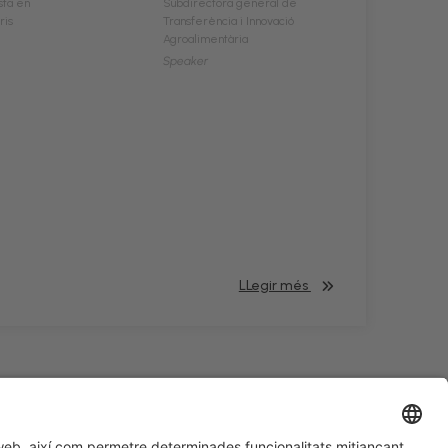
sta en
Subdirectora general de
ris
Transferència i Innovació
Agroalimentària
Speaker
LLegir més
#HOSTELCO2028