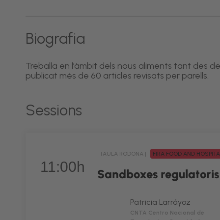
Biografia
Treballa en l’àmbit dels nous aliments tant des d
publicat més de 60 articles revisats per parells.
Sessions
TAULA RODONA |
FIRA FOOD AND HOSPIT
11:00h
Sandboxes regulatoris p
Patricia Larráyoz
CNTA Centro Nacional de