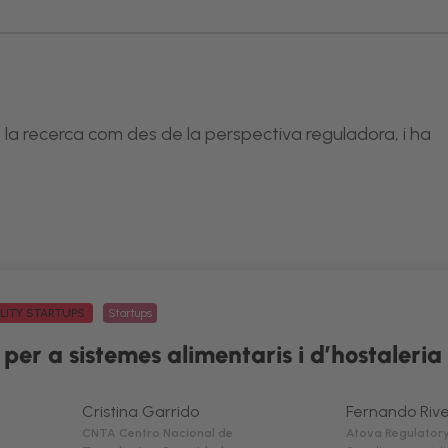
e la recerca com des de la perspectiva reguladora, i ha
ALITY STARTUPS
Startups
er a sistemes alimentaris i d’hostaleria r
Cristina Garrido
Fernando Riv
CNTA Centro Nacional de
Atova Regulatory