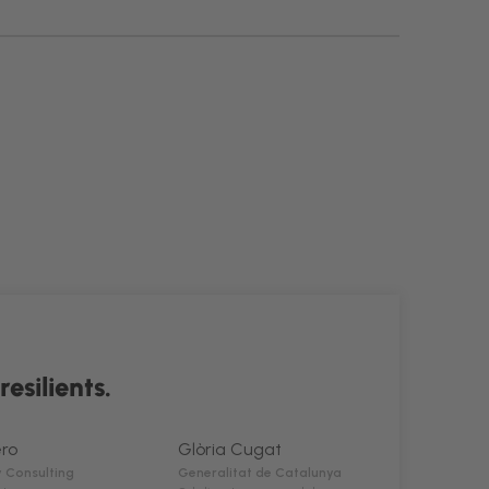
esilients.
ero
Glòria Cugat
 Consulting
Generalitat de Catalunya