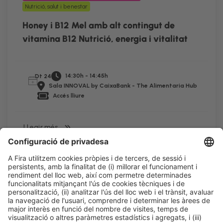
Nutrició, salut i benestar
Honey i B12 Mel amb alt contingut de
vitamina B12 Nutrició, energia i vitalitat
14:30h - 14:45h
Dt 24
Sala INNOVAL by CaixaBank - The Alimentaria Hub
Accés lliure
LLegir més