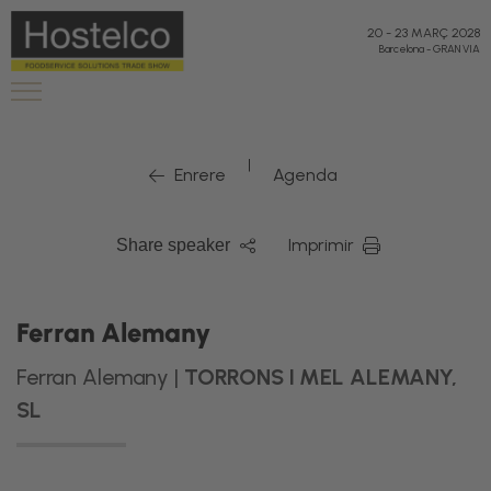
20
-
23 MARÇ 2028
Barcelona
-
GRAN VIA
|
Enrere
Agenda
Imprimir
Share speaker
Ferran Alemany
Ferran Alemany |
TORRONS I MEL ALEMANY,
SL