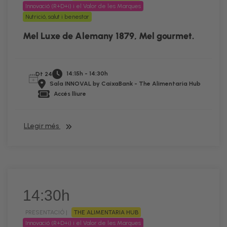
Innovació (R+D+i) i el Valor de les Marques
Nutrició, salut i benestar
Mel Luxe de Alemany 1879, Mel gourmet.
14:15h - 14:30h
Dt 24
Sala INNOVAL by CaixaBank - The Alimentaria Hub
Accés lliure
LLegir més
14:30h
PRESENTACIÓ |
THE ALIMENTARIA HUB
Innovació (R+D+i) i el Valor de les Marques