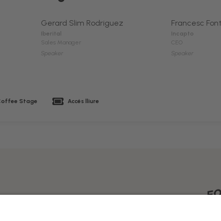
Gerard Slim Rodriguez
Francesc Font
Iberital
Incapto
Sales Manager
CEO
Speaker
Speaker
offee Stage
Accés lliure