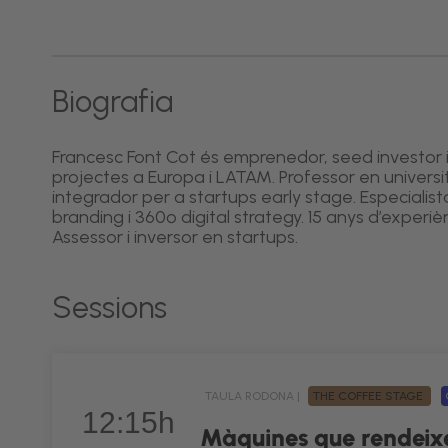
Biografia
Francesc Font Cot és emprenedor, seed investor i a
projectes a Europa i LATAM. Professor en univers
integrador per a startups early stage. Especialista
branding i 360º digital strategy. 15 anys d’experiè
Assessor i inversor en startups.
Sessions
TAULA RODONA |
THE COFFEE STAGE
12:15h
Màquines que rendeix