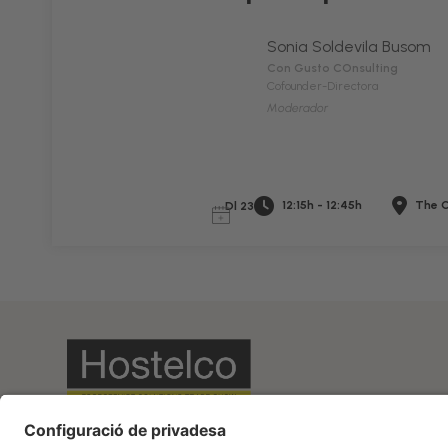
Sonia Soldevila Busom
Con Gusto COnsulting
Cofounder-Directora
Moderador
12:15h - 12:45h
The C
Dl 23