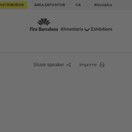
DISTRIBUÏDOR
ÀREA EXPOSITOR
CA
#Hostelco
Imprimir
Share speaker