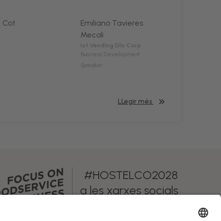
 Cot
Emiliano Tavieres
Mecoli
Iot Vending Dlo Corp
Business Development
Speaker
LLegir més
#HOSTELCO2028
a les xarxes socials