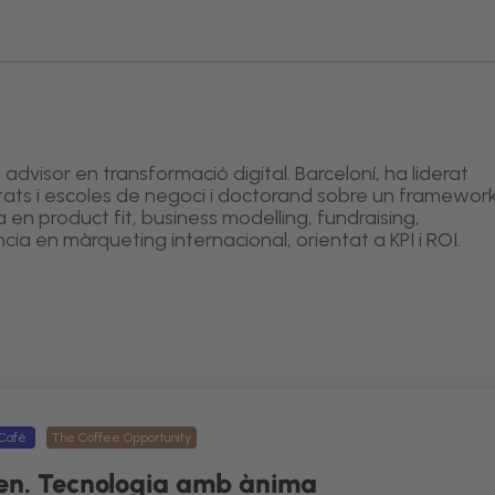
dvisor en transformació digital. Barceloní, ha liderat
itats i escoles de negoci i doctorand sobre un framewor
 en product fit, business modelling, fundraising,
ncia en màrqueting internacional, orientat a KPI i ROI.
Cafè
The Coffee Opportunity
en. Tecnologia amb ànima