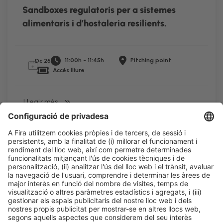
Sandboxes regulatoris per a sistemes
alimentaris i d’hostaleria resilients.
11:00h - 11:45h
Pitching point
Dc 25
Accés lliure
LLegir més