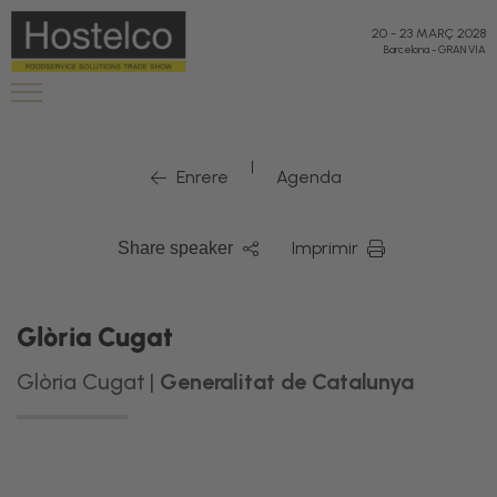
20
-
23 MARÇ 2028
Barcelona
-
GRAN VIA
|
Enrere
Agenda
Imprimir
Share speaker
Glòria Cugat
Glòria Cugat |
Generalitat de Catalunya