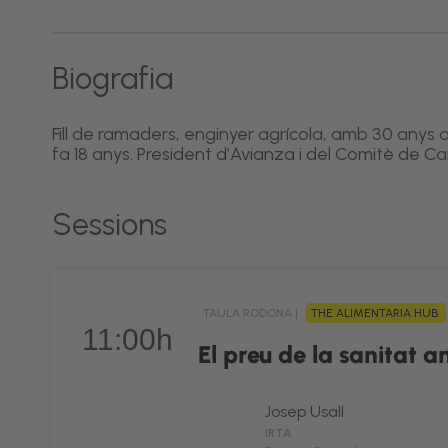
Biografia
Fill de ramaders, enginyer agrícola, amb 30 anys a
fa 18 anys. President d’Avianza i del Comitè de 
Sessions
TAULA RODONA |
THE ALIMENTARIA HUB
11:00h
El preu de la sanitat 
Josep Usall
IRTA