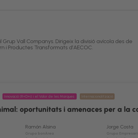
l Grup Vall Companys. Dirigeix la divisió avícola des de
Carn i Productes Transformats d’AECOC.
Innovació (R+D+i) i el Valor de les Marques
Internacionalització
animal: oportunitats i amenaces per a la c
Ramón Alsina
Jorge Costa
Grupo bonÀrea
Grupo Empresari