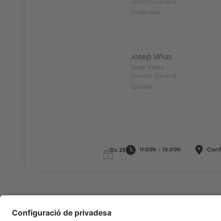
Director General
Moderador
Josep Viñas
Grup Viñas
Director General
Speaker
11:00h - 13:00h
Conf
Dc 25