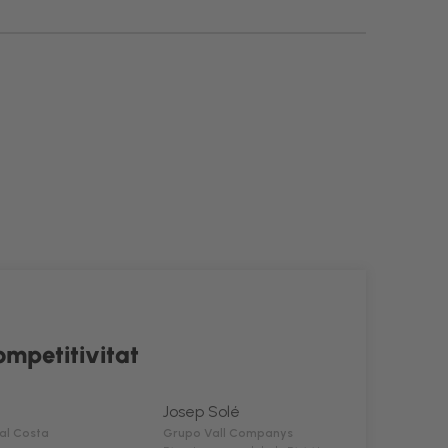
ompetitivitat
Josep Solé
al Costa
Grupo Vall Companys