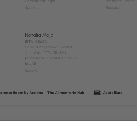
Conseller delegat
President Executiu
Speaker
Speaker
Natalia Majó
IRTA-CReSA
Cap del Programa de Sanitat
Animal de l'IRTA-CReSA i
professora de Sanitat Animal de
la UAB
Speaker
erence Room by Acciona - The Alimentaria Hub
Accés lliure