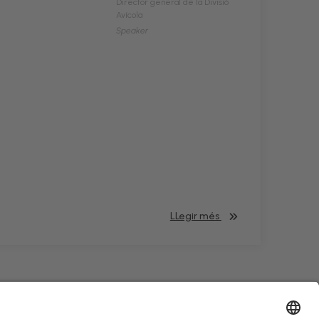
Director general de la Divisió
Avícola
Speaker
LLegir més