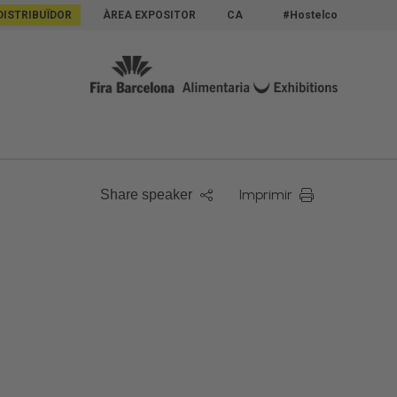
DISTRIBUÏDOR
ÀREA EXPOSITOR
CA
#Hostelco
Imprimir
Share speaker