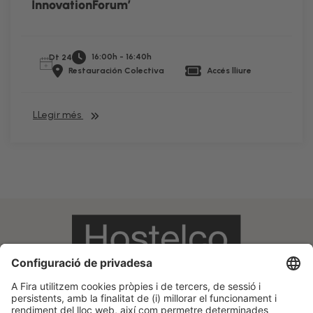
InnovationForum’
16:00h - 16:40h
Dt 24
Restauración Colectiva
Accés lliure
LLegir més
Informació legal