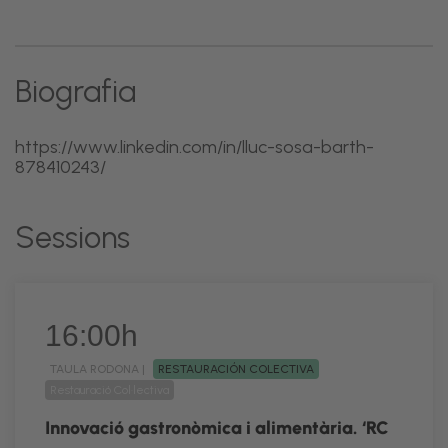
Biografia
https://www.linkedin.com/in/lluc-sosa-barth-
878410243/
Sessions
16:00h
TAULA RODONA |
RESTAURACIÓN COLECTIVA
Restauració Col·lectiva
Innovació gastronòmica i alimentària. ‘RC