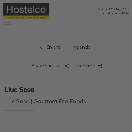
20
-
23 MARÇ 2028
Barcelona
-
GRAN VIA
|
Enrere
Agenda
Imprimir
Share speaker
Lluc Sosa
Lluc Sosa |
Gourmet Eco Foods