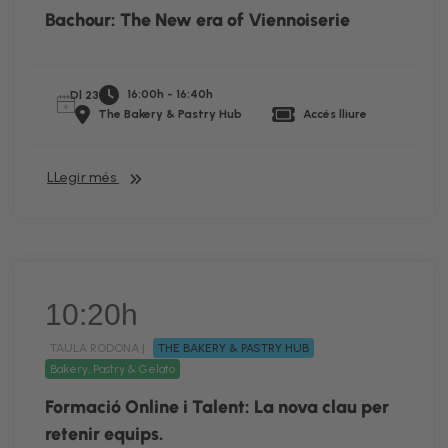
Bachour: The New era of Viennoiserie
16:00h - 16:40h
Dl 23
The Bakery & Pastry Hub
Accés lliure
LLegir més
10:20h
TAULA RODONA |
THE BAKERY & PASTRY HUB
Bakery, Pastry & Gelato
Formació Online i Talent: La nova clau per
retenir equips.