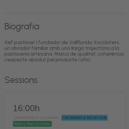
Biografia
Xef pastisser i fundador de Vallflorida Xocolaters,
un obrador familiar amb una llarga trajectòria a la
pastisseria artesana. Marca de qualitat, coherència
i respecte absolut pel producte i ofici.
Sessions
16:00h
DEMOSTRACIÓ CULINÀRIA |
THE BAKERY & PASTRY HUB
Bakery, Pastry & Gelato