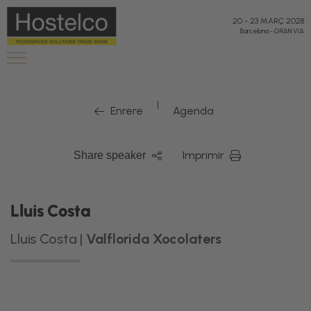
20
-
23 MARÇ 2028
Barcelona
-
GRAN VIA
|
Enrere
Agenda
Imprimir
Share speaker
Lluis Costa
Lluis Costa |
Valflorida Xocolaters