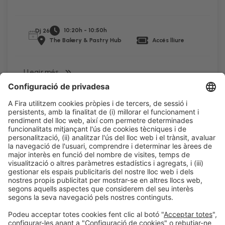
10:20h - 10:50h
Dj 26
The Bakery & Pastry Hub
Accés lliure
LLegir més
Informació legal
Avís legal
Política de privacitat
Política de cookies