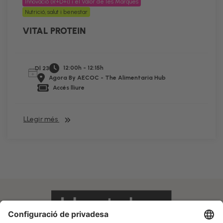
Innovació (R+D+i) i el Valor de les Marques
Nutrició, salut i benestar
VITAL PROTEIN
12:00h - 12:15h
Dl 23
Agora By AECOC - The Alimentaria Hub
Accés lliure
LLegir més