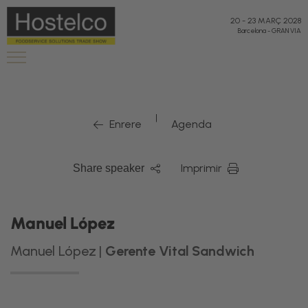
"
"
20
-
23 MARÇ 2028
Barcelona
-
GRAN VIA
|
Enrere
Agenda
Imprimir
Share speaker
Manuel López
Manuel López |
Gerente Vital Sandwich