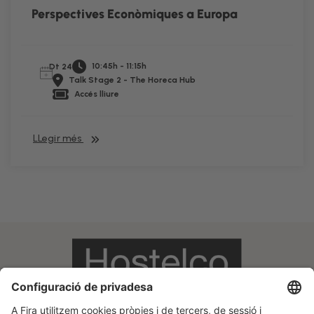
Perspectives Econòmiques a Europa
10:45h - 11:15h
Dt 24
Talk Stage 2 - The Horeca Hub
Accés lliure
LLegir més