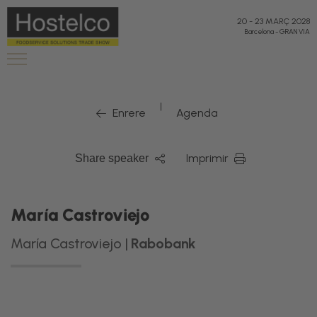
20
-
23 MARÇ 2028
Barcelona
-
GRAN VIA
|
Enrere
Agenda
Imprimir
Share speaker
María Castroviejo
María Castroviejo |
Rabobank