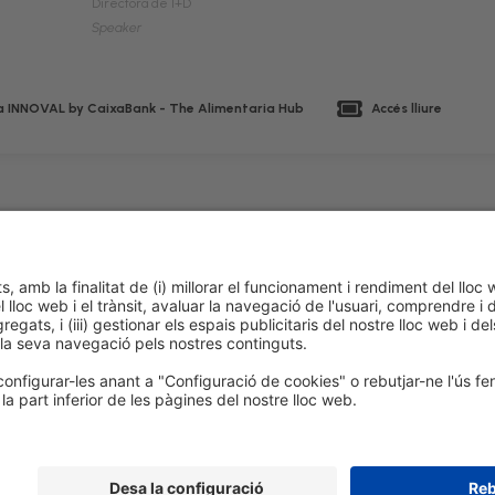
Directora de I+D
Speaker
 INNOVAL by CaixaBank - The Alimentaria Hub
Accés lliure
 de cookies