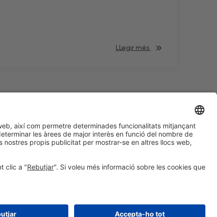
LLegir més
#HOSTELCO2028
a les xarxes socials
© 2026 Fira de Barcelona