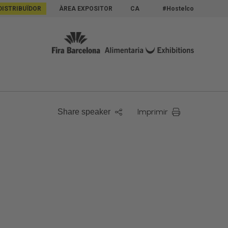
DISTRIBUÏDOR
ÀREA EXPOSITOR
CA
#Hostelco
Imprimir
Share speaker