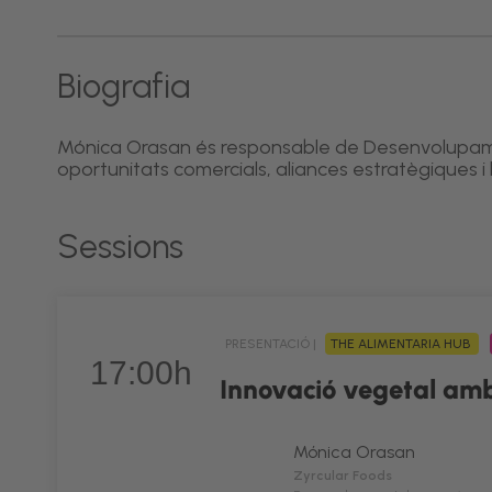
Biografia
Mónica Orasan és responsable de Desenvolupame
oportunitats comercials, aliances estratègiques 
Sessions
PRESENTACIÓ |
THE ALIMENTARIA HUB
17:00h
Innovació vegetal amb
Mónica Orasan
Zyrcular Foods