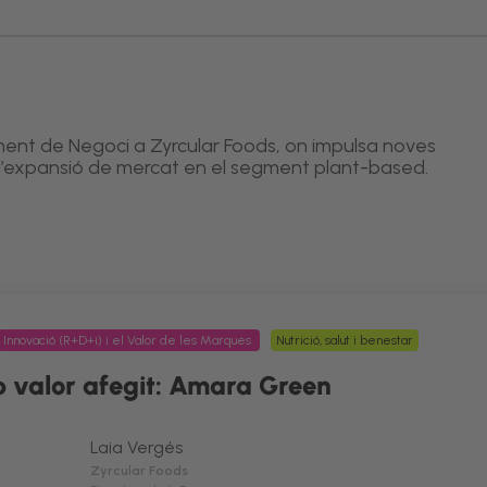
nt de Negoci a Zyrcular Foods, on impulsa noves
i l’expansió de mercat en el segment plant-based.
Innovació (R+D+i) i el Valor de les Marques
Nutrició, salut i benestar
 valor afegit: Amara Green
Laia Vergés
Zyrcular Foods