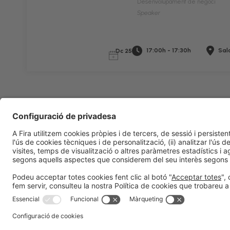
Desenvolupament de negoci
Speaker
17:00h - 17:30h
Sala
Dc 25
Informació legal
Avís legal
Política de privacitat
Política