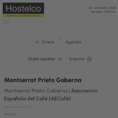
20
-
23 MARÇ 2028
Barcelona
-
GRAN VIA
|
Enrere
Agenda
Imprimir
Share speaker
Montserrat Prieto Goberna
Montserrat Prieto Goberna |
Asociación
Española del Café (AECafé)
Madrid