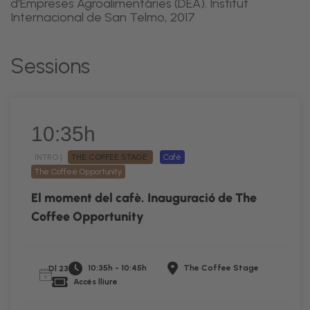
d'Empreses Agroalimentàries (DEA). Institut
Internacional de San Telmo, 2017
Sessions
10:35h
INTRO |
THE COFFEE STAGE
Cafè
The Coffee Opportunity
El moment del cafè. Inauguració de The
Coffee Opportunity
10:35h - 10:45h
The Coffee Stage
Dl 23
Accés lliure