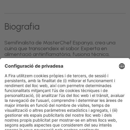
Biografia
Semifinalista de MasterChef Espanya, crea una
cuina que transcendeix el sabor. Experta en
alimentació antiinflamatòria, fusiona tècnica,
senzillesa i benestar en plats que nodreixen cos i
ment.