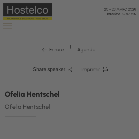
20
-
23 MARÇ 2028
Barcelona
-
GRAN VIA
|
Enrere
Agenda
Imprimir
Share speaker
Ofelia Hentschel
Ofelia Hentschel