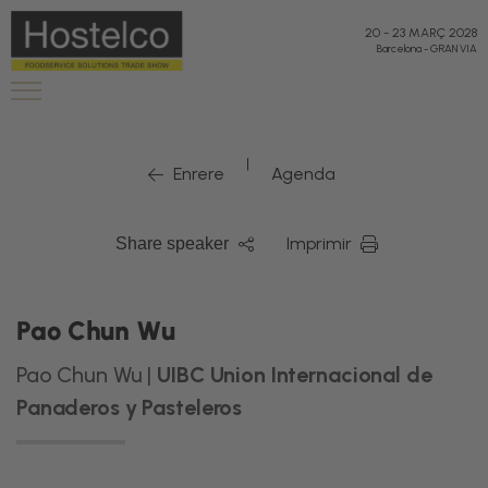
20
-
23 MARÇ 2028
Barcelona
-
GRAN VIA
|
Enrere
Agenda
Imprimir
Share speaker
Pao Chun Wu
Pao Chun Wu |
UIBC Union Internacional de
Panaderos y Pasteleros