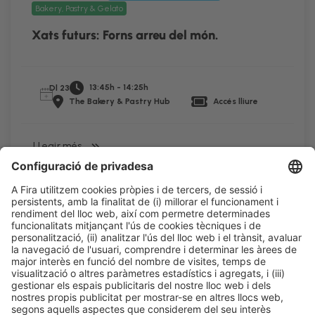
Bakery, Pastry & Gelato
Xats futurs: Forns arreu del món.
13:45h - 14:25h
Dl 23
The Bakery & Pastry Hub
Accés lliure
LLegir més