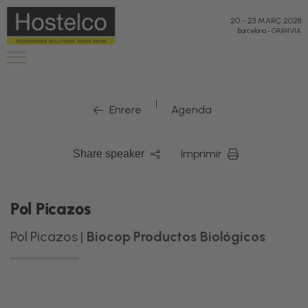
20
-
23 MARÇ 2028
Barcelona
-
GRAN VIA
|
Enrere
Agenda
Imprimir
Share speaker
Pol Picazos
Pol Picazos |
Biocop Productos Biológicos