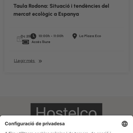
Taula Rodona: Situació i tendències del
mercat ecològic a Espanya
10:00h - 11:00h
La Plaza Eco
Dc 25
Accés lliure
LLegir més