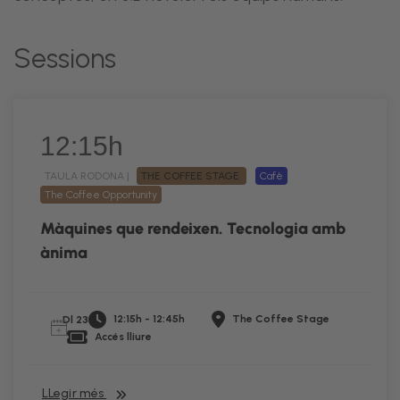
Sessions
12:15h
TAULA RODONA |
THE COFFEE STAGE
Cafè
The Coffee Opportunity
Màquines que rendeixen. Tecnologia amb
ànima
12:15h - 12:45h
The Coffee Stage
Dl 23
Accés lliure
LLegir més