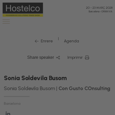
20
-
23 MARÇ 2028
Barcelona
-
GRAN VIA
|
Enrere
Agenda
Imprimir
Share speaker
Sonia Soldevila Busom
Sonia Soldevila Busom |
Con Gusto COnsulting
Barcelona