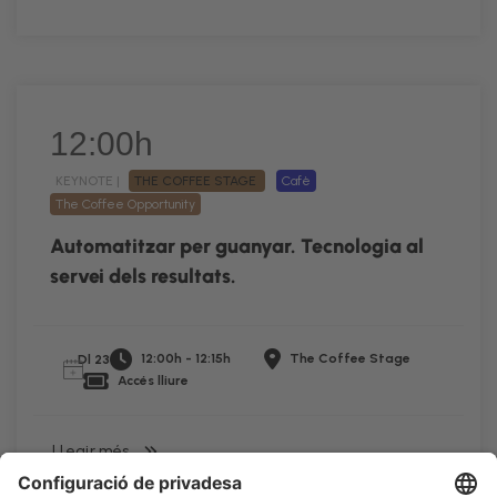
12:00h
KEYNOTE |
THE COFFEE STAGE
Cafè
The Coffee Opportunity
Automatitzar per guanyar. Tecnologia al
servei dels resultats.
12:00h - 12:15h
The Coffee Stage
Dl 23
Accés lliure
LLegir més