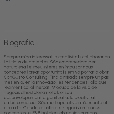
Biografia
Sempre m'ha interessat la creativitat i col·laborar en
tot tipus de projectes. Sóc emprenedora per
naturalesa i el meu interès en impulsar nous
conceptes i crear oportunitats em va portar a obrir
ConGusto Consulting. Tinc la mirada sempre un pas
més enllà, en la innovació, les tendències i allò que
realment cal al mercat. M'ocupo de la visió de
negocis d'hostaleria i retail, el seu
desenvolupament organitzatiu, la creativitat i
àmbit comercial. Sóc molt operativa i m'encanta el
dia a dia. Gaudeixo millorant negocis amb nous
conceptes, el F&B hoteler i els equips humans.