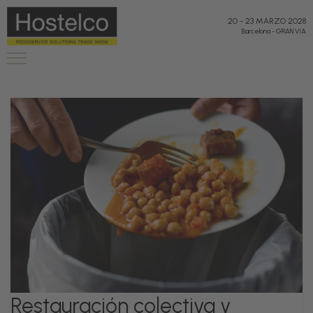
20
-
23 MARZO 2028
Barcelona
-
GRAN VIA
Restauración colectiva y