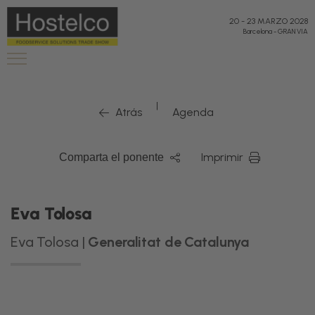
20
-
23 MARZO 2028
Barcelona
-
GRAN VIA
|
Atrás
Agenda
Imprimir
Comparta el ponente
Eva Tolosa
Eva Tolosa |
Generalitat de Catalunya