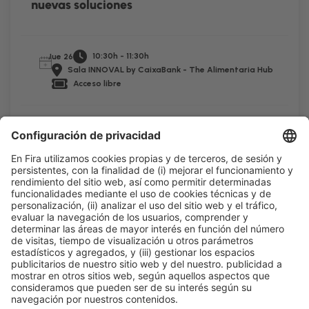
nuevas soluciones
10:30h - 11:30h
Jue 26
Sala INNOVAL by CaixaBank - The Alimentaria Hub
Acceso libre
Leer más
Información general
Aviso legal
Política de privacidad
Política de cookies