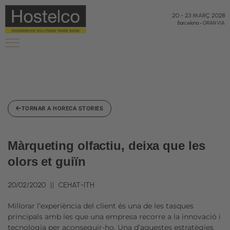
20
-
23 MARÇ 2028
Barcelona
-
GRAN VIA
TORNAR A HORECA STORIES
Màrqueting olfactiu, deixa que les
olors et guiïn
20/02/2020
CEHAT-ITH
Millorar l’experiència del client és una de les tasques
principals amb les que una empresa recorre a la innovació i
tecnologia per aconseguir-ho. Una d’aquestes estratègies