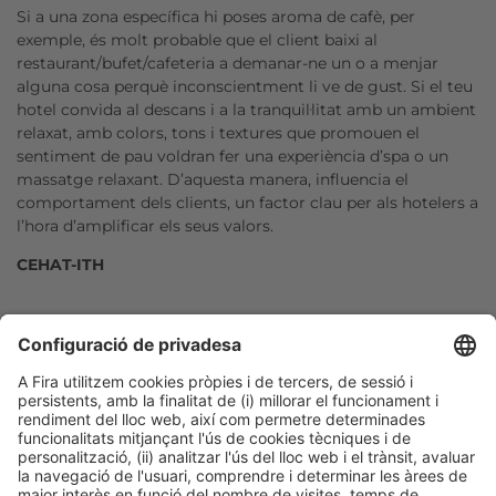
Si a una zona específica hi poses aroma de cafè, per
exemple, és molt probable que el client baixi al
restaurant/bufet/cafeteria a demanar-ne un o a menjar
alguna cosa perquè inconscientment li ve de gust. Si el teu
hotel convida al descans i a la tranquil·litat amb un ambient
relaxat, amb colors, tons i textures que promouen el
sentiment de pau voldran fer una experiència d’spa o un
massatge relaxant. D’aquesta manera, influencia el
comportament dels clients, un factor clau per als hotelers a
l’hora d’amplificar els seus valors.
CEHAT-ITH
Facebook
Twitter
LinkedIn
WhatsApp
Email
Print