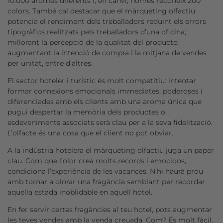
10.000 aromes diferents i, en canvi, només reconeix 200
colors. També cal destacar que el màrqueting olfactiu
potencia el rendiment dels treballadors reduint els errors
tipogràfics realitzats pels treballadors d’una oficina;
millorant la percepció de la qualitat del producte;
augmentant la intenció de compra i la mitjana de vendes
per unitat, entre d’altres.
El sector hoteler i turístic és molt competitiu: intentar
formar connexions emocionals immediates, poderoses i
diferenciades amb els clients amb una aroma única que
pugui despertar la memòria dels productes o
esdeveniments associats serà clau per a la seva fidelització.
L’olfacte és una cosa que el client no pot obviar.
A la indústria hotelera el màrqueting olfactiu juga un paper
clau. Com que l’olor crea molts records i emocions,
condiciona l’experiència de les vacances. N’hi haurà prou
amb tornar a olorar una fragància semblant per recordar
aquella estada inoblidable en aquell hotel.
En fer servir certes fragàncies al teu hotel, pots augmentar
les teves vendes amb la venda creuada. Com? És molt fàcil.