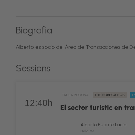
Biografia
Alberto es socio del Área de Transacciones de De
Sessions
TAULA RODONA |
THE HORECA HUB
Th
12:40h
El sector turístic en t
Alberto Puente Lucía
Deloitte