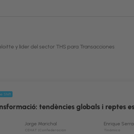
loitte y líder del sector THS para Transacciones
e Shift
ransformació: tendències globals i reptes e
Jorge Marichal
Enrique Serr
CEHAT (Confederación
Tinámica