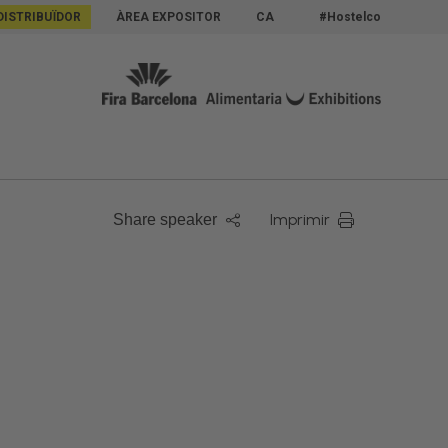
DISTRIBUÏDOR
ÀREA EXPOSITOR
CA
#Hostelco
Imprimir
Share speaker