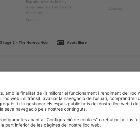
Española de Hoteles y
-
Alojamientos Turísticos)
Speaker
President
Speaker
 Stage 2 - The Horeca Hub
Accés lliure
 de cookies