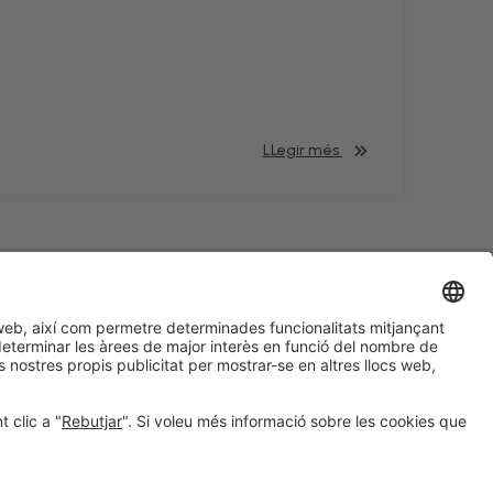
LLegir més
#HOSTELCO2028
a les xarxes socials