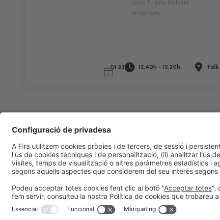
Socio Turismo Deloitte
Moderador
12:40h - 13:20h
Talk
Dl 23
Informació legal
Avís legal
Política de privacitat
Política