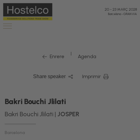
"
"
20
-
23 MARÇ 2028
Barcelona
-
GRAN VIA
|
Enrere
Agenda
Imprimir
Share speaker
Bakri Bouchi Jlilati
Bakri Bouchi Jlilati |
JOSPER
Barcelona