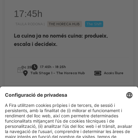
17:45h
TAULA RODONA |
THE HORECA HUB
The Shift
La cuina ja no només cuina: produeix,
escala i decideix.
17:45h - 18:25h
Dc 25
Talk Stage 1 - The Horeca Hub
Accés lliure
LLegir més