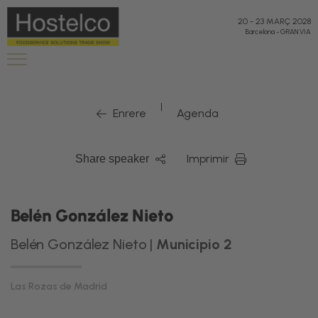
20
-
23 MARÇ 2028
Barcelona
-
GRAN VIA
|
Enrere
Agenda
Imprimir
Share speaker
Belén González Nieto
Belén González Nieto |
Municipio 2
Las Rozas de Madrid