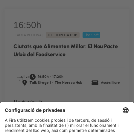
16:50h
TAULA RODONA |
THE HORECA HUB
The Shift
Ciutats que Alimenten Millor: El Nou Pacte
Urbà del Foodservice
16:50h - 17:20h
Dl 23
Talk Stage 1 - The Horeca Hub
Accés lliure
LLegir més