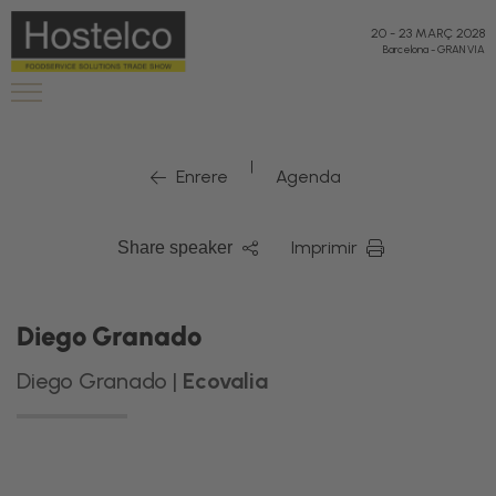
20
-
23 MARÇ 2028
Barcelona
-
GRAN VIA
|
Enrere
Agenda
Imprimir
Share speaker
Diego Granado
Diego Granado |
Ecovalia