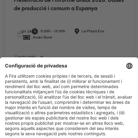
Presentació de l’informe anual 2026: Dades
de producció i consum a Espanya
11:05h - 13:30h
La Plaza Eco
Dt 24
Accés lliure
LLegir més
Informació legal
Avís legal
Política de privacitat
Política de cookies