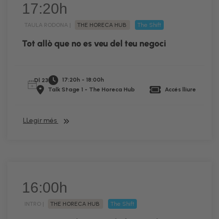
17:20h
TAULA RODONA |
THE HORECA HUB
The Shift
Tot allò que no es veu del teu negoci
17:20h - 18:00h
Dl 23
Talk Stage 1 - The Horeca Hub
Accés lliure
LLegir més
16:00h
INTRO |
THE HORECA HUB
The Shift