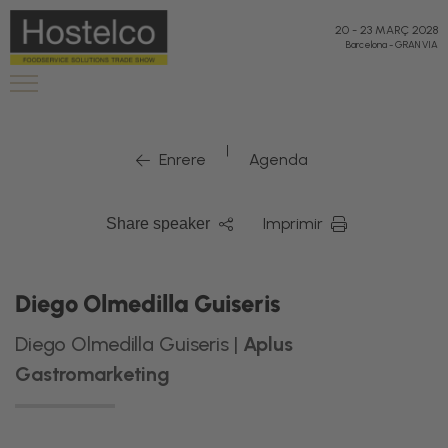
20
-
23 MARÇ 2028
Barcelona
-
GRAN VIA
|
Enrere
Agenda
Imprimir
Share speaker
Diego Olmedilla Guiseris
Diego Olmedilla Guiseris |
Aplus
Gastromarketing