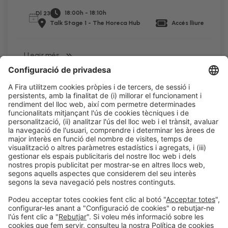
18:00h - 18:10h
Dl 23
Talk Stage 1 - The Horeca Hub
Accés lliure
LLegir més
Informació legal
Avís legal
Política de privacitat
Política de cookies