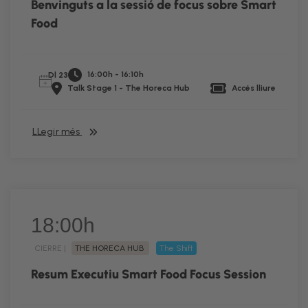
Benvinguts a la sessió de focus sobre Smart
Food
16:00h - 16:10h
Dl 23
Talk Stage 1 - The Horeca Hub
Accés lliure
LLegir més
18:00h
CIERRE |
THE HORECA HUB
The Shift
Resum Executiu Smart Food Focus Session