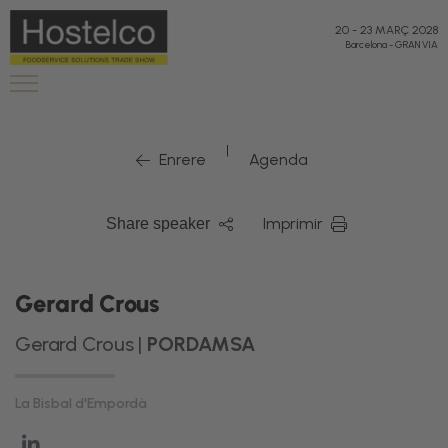
20
-
23 MARÇ 2028
Barcelona
-
GRAN VIA
|
Enrere
Agenda
Imprimir
Share speaker
Gerard Crous
Gerard Crous |
PORDAMSA
La Bisbal d'Empordà