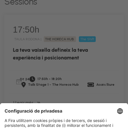
Sessions
17:50h
TAULA RODONA |
THE HORECA HUB
The Shift
La teva vaixella defineix la teva
experiència i posicionament
17:50h - 18:20h
Dt 24
Talk Stage 1 - The Horeca Hub
Accés lliure
LLegir més