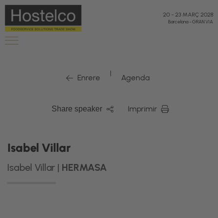
20
-
23 MARÇ 2028
Barcelona
-
GRAN VIA
|
Enrere
Agenda
Imprimir
Share speaker
Isabel Villar
Isabel Villar |
HERMASA