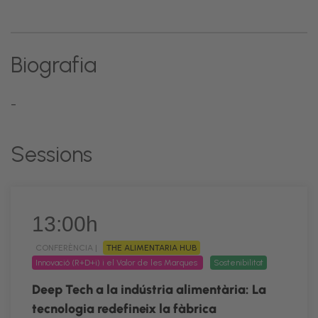
Biografia
-
Sessions
13:00h
CONFERÈNCIA |
THE ALIMENTARIA HUB
Innovació (R+D+i) i el Valor de les Marques
Sostenibilitat
Deep Tech a la indústria alimentària: La
tecnologia redefineix la fàbrica