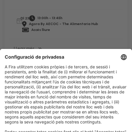
13:00h - 13:45h
Dl 23
Agora By AECOC - The Alimentaria Hub
Accés lliure
LLegir més
Informació legal
Avís legal
Política de privacitat
Política de cookies